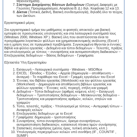
Μειονεκτήματα).
Σύστημα Διαχείρισης Βάσεων Δεδομένων
(Ορισμοί, Διαφορές με
Γλώσσες Προγραμματισμού, Ασφάλεια Β. Δ.) δηλ. Κεφάλαια 12 και 13.
Δίκτυα
(Τοπικά, Διεθνή, Βασική συνδεσμολογία), δηλαδή όλο το τεύχος
των Δικτύων.
Εργαστηριακό μέρος
Στο εργαστηριακό τμήμα του μαθήματος οι φοιτητές αποκτούν μια βασική
εμπειρία σε προσωπικούς υπολογιστές και στα λειτουργικά συστήματά τους
(Windows 2000, Windows XP ). Βασική ύλη που αναπτύσσεται είναι τα
προγράμματα λογιστικών φύλλων και χρηματοοικονομικής ανάλυσης (Excel )
και η χρήση τους σε πραγματικά προβλήματα. Συγκεκριμένα θίγονται οι έννοιες:
Βιβλίο και φύλλο εργασίας – Δεδομένα και τύποι δεδομένων – Τελεστές, πράξεις
και υπολογισμούς με τύπους – συναρτήσεις και αυτοματοποίηση διαδικασιών –
Επεξεργασίας δεδομένων – Βάσεις δεδομένων - Γραφήματα.
Εξεταστέα Ύλη Εργαστηρίου
Εισαγωγή – Λειτουργικά συστήματα - Windows - MSOffice
EXCEL : Είσοδος – Έξοδος – Αρχεία (δημιουργία – αποθήκευση –
άνοιγμα) - Το παράθυρο του Excel – Γραμμές εργαλείων του Excel
Έννοιες του Βιβλίου εργασίας (Workbook) και του φύλλου εργασίας
(Worksheet) – Δημιουργία και αποθήκευση βιβλίων εργασίας και
φύλλων εργασίας – Έννοιες: κελί, περιοχή, στήλη και γραμμή
Δεδομένα – Τύποι δεδομένων (αριθμοί, κείμενα, κλπ) – Εισαγωγή
δεδομένων – Τροποποιήσεις δεδομένων – Μετακινώντας δεδομένα –
Τροποποιήσεις και μορφοποιήσεις αριθμών, κελιών, στηλών και
γραμμών
Τύπο, τελεστές, πράξεις - Υπολογισμοί με τύπους – Αντιγραφή τύπων –
Αναφορές κελιών
Επεξεργασίες δεδομένων με το Excel
Γραφήματα: δημιουργία – τροποποιήσεις
Συναρτήσεις, τύποι συναρτήσεων, όρισμα συναρτήσεων,
αυτοματοποίηση διαδικασιών, κατασκευή πίνακα τιμών συνάρτησης
Στατιστικές συναρτήσεις (μέσος όρος, τυπική απόκλιση, κλπ.)
Υπολογισμός περιεχομένων κελιών υπό συνθήκη (IF , COUNTIF ,
SUMIF)