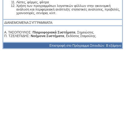
Λίστες, φόρμες, φίλτρα
Χρήση των προγραμμάτων λογιστικών φύλλων στην οικονομική
ανάλυση και περιφερειακή ανάπτυξη: στατιστικές αναλύσεις, προβολές,
χρονοσειρές, σενάρια, κλπ.
ΔΙΑΝΕΜΟΜΕΝΑ ΣΥΓΓΡΑΜΜΑΤΑ:
Α. ΤΑΣΟΠΟΥΛΟΣ:
Πληροφοριακά Συστήματα
, Σημειώσεις.
Π. ΤΖΕΛΕΠΙΔΗΣ:
Νοήμονα Συστήματα
, Εκδόσεις Σταμούλης.
Επιστροφή στο Πρόγραμμα Σπουδών: Β εξάμηνο