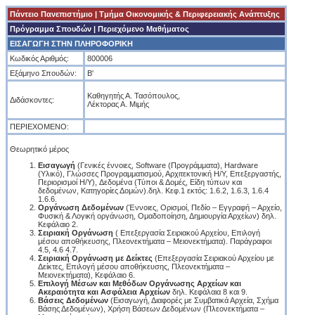
Πάντειο Πανεπιστήμιο
|
Tμήμα Οικονομικής & Περιφερειακής Ανάπτυξης
Πρόγραμμα Σπουδών
| Περιεχόμενο Μαθήματος
ΕΙΣΑΓΩΓΗ ΣΤΗΝ ΠΛΗΡΟΦΟΡΙΚΗ
Κωδικός Αριθμός:
800006
Εξάμηνο Σπουδών:
B'
Καθηγητής Α. Τασόπουλος,
Διδάσκοντες:
Λέκτορας Α. Μιμής
ΠΕΡΙΕΧΟΜΕΝΟ:
Θεωρητικό μέρος
Εισαγωγή
(Γενικές έννοιες, Software (Προγράμματα), Hardware
(Υλικό), Γλώσσες Προγραμματισμού, Αρχιτεκτονική Η/Υ, Επεξεργαστής,
Περιορισμοί Η/Υ), Δεδομένα (Τύποι & Δομές, Είδη τύπων και
δεδομένων, Κατηγορίες Δομών).δηλ. Κεφ.1 εκτός: 1.6.2, 1.6.3, 1.6.4
1.6.6.
Οργάνωση Δεδομένων
(Έννοιες, Ορισμοί, Πεδίο – Εγγραφή – Αρχείο,
Φυσική & Λογική οργάνωση, Ομαδοποίηση, Δημιουργία Αρχείων) δηλ.
Κεφάλαιο 2.
Σειριακή Οργάνωση
( Επεξεργασία Σειριακού Αρχείου, Επιλογή
μέσου αποθήκευσης, Πλεονεκτήματα – Μειονεκτήματα). Παράγραφοι
4.5, 4.6 4.7.
Σειριακή Οργάνωση με Δείκτες
(Επεξεργασία Σειριακού Αρχείου με
Δείκτες, Επιλογή μέσου αποθήκευσης, Πλεονεκτήματα –
Μειονεκτήματα), Κεφάλαιο 6.
Επιλογή Μέσων και Μεθόδων Οργάνωσης Αρχείων και
Ακεραιότητα και Ασφάλεια Αρχείων
δηλ. Κεφάλαια 8 και 9.
Βάσεις Δεδομένων
(Εισαγωγή, Διαφορές με Συμβατικά Αρχεία, Σχήμα
Βάσης Δεδομένων), Χρήση Βάσεων Δεδομένων (Πλεονεκτήματα –