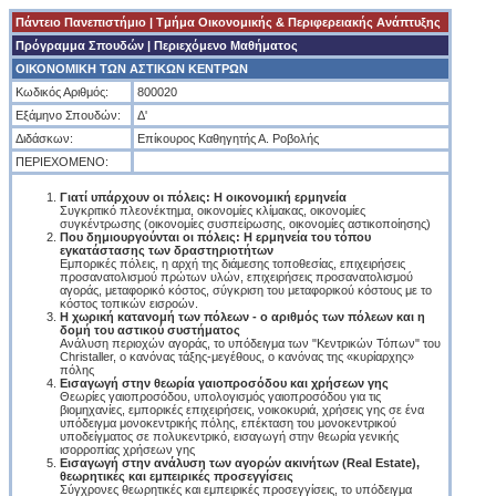
Πάντειο Πανεπιστήμιο
|
Tμήμα Οικονομικής & Περιφερειακής Ανάπτυξης
Πρόγραμμα Σπουδών
| Περιεχόμενο Μαθήματος
ΟΙΚΟΝΟΜΙΚΗ ΤΩΝ ΑΣΤΙΚΩΝ ΚΕΝΤΡΩΝ
Κωδικός Αριθμός:
800020
Εξάμηνο Σπουδών:
Δ'
Διδάσκων:
Επίκουρος Καθηγητής Α. Ροβολής
ΠΕΡΙΕΧΟΜΕΝΟ:
Γιατί υπάρχουν οι πόλεις: Η οικονομική ερμηνεία
Συγκριτικό πλεονέκτημα, οικονομίες κλίμακας, οικονομίες
συγκέντρωσης (οικονομίες συσπείρωσης, οικονομίες αστικοποίησης)
Που δημιουργούνται οι πόλεις: Η ερμηνεία του τόπου
εγκατάστασης των δραστηριοτήτων
Εμπορικές πόλεις, η αρχή της διάμεσης τοποθεσίας, επιχειρήσεις
προσανατολισμού πρώτων υλών, επιχειρήσεις προσανατολισμού
αγοράς, μεταφορικό κόστος, σύγκριση του μεταφορικού κόστους με το
κόστος τοπικών εισροών.
Η χωρική κατανομή των πόλεων - ο αριθμός των πόλεων και η
δομή του αστικού συστήματος
Ανάλυση περιοχών αγοράς, το υπόδειγμα των "Κεντρικών Τόπων" του
Christaller, ο κανόνας τάξης-μεγέθους, ο κανόνας της «κυρίαρχης»
πόλης
Εισαγωγή στην θεωρία γαιοπροσόδου και χρήσεων γης
Θεωρίες γαιοπροσόδου, υπολογισμός γαιοπροσόδου για τις
βιομηχανίες, εμπορικές επιχειρήσεις, νοικοκυριά, χρήσεις γης σε ένα
υπόδειγμα μονοκεντρικής πόλης, επέκταση του μονοκεντρικού
υποδείγματος σε πολυκεντρικό, εισαγωγή στην θεωρία γενικής
ισορροπίας χρήσεων γης
Εισαγωγή στην ανάλυση των αγορών ακινήτων (Real Estate),
θεωρητικές και εμπειρικές προσεγγίσεις
Σύγχρονες θεωρητικές και εμπειρικές προσεγγίσεις, το υπόδειγμα