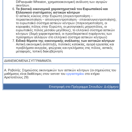
DiPasquale-Wheaton, χρηματοοικονομική ανάλυση των αγορών
ακινήτων.
Τα βασικά οικονομικά χαρακτηριστικά του Ευρωπαϊκού και
Ελληνικού συστήματος αστικών κέντρων
Ο αστικός κύκλος στην Ευρώπη (συγκεντροποίηση –
περιαστικοποίηση – αποσυγκεντροποίηση - επανασυγκεντροποίηση),
το ευρωπαϊκό σύστημα αστικών κέντρων (παγκοσμιοποίηση, οι
κορυφαίες πόλεις στην Ευρώπη, οι μεσογειακές μητροπόλεις, οι
ευρωπαϊκές πόλεις μεσαίου μεγέθους), το ελληνικό σύστημα αστικών
κέντρων (δομή-χαρακτηριστικά, οι προσδιοριστικοί παράγοντες των
πρόσφατων αλλαγών στο ελληνικό σύστημα αστικών κέντρων)
Ειδικά θέματα της οικονομικής ανάλυσης των αστικών κέντρων
Αστική οικονομική ανάπτυξη, πολιτικές κατοικίας, αγορά εργασίας και
προβλήματα ανεργίας, φτώχειας και εγκλήματος στις πόλεις, αστικές
μεταφορές, τοπική διακυβέρνηση
ΔΙΑΝΕΜΟΜΕΝΑ ΣΥΓΓΡΑΜΜΑΤΑ:
Α. Ροβολής: Σημειώσεις οικονομικών των αστικών κέντρων (οι σημειώσεις του
μαθήματος είναι διαθέσιμες στον server του
εργαστηρίου
στο κτήριο
Αριστοτέλους 29)
Επιστροφή στο Πρόγραμμα Σπουδών: Δ εξάμηνο