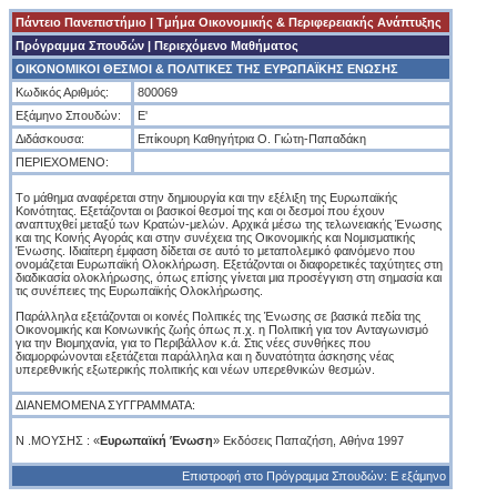
Πάντειο Πανεπιστήμιο
|
Tμήμα Οικονομικής & Περιφερειακής Ανάπτυξης
Πρόγραμμα Σπουδών
| Περιεχόμενο Μαθήματος
ΟΙΚΟΝΟΜΙΚΟΙ ΘΕΣΜΟΙ & ΠΟΛΙΤΙΚΕΣ ΤΗΣ ΕYPΩΠAΪKHΣ ENΩΣHΣ
Κωδικός Αριθμός:
800069
Εξάμηνο Σπουδών:
Ε'
Διδάσκουσα:
Eπίκουρη Kαθηγήτρια O. Γιώτη-Παπαδάκη
ΠΕΡΙΕΧΟΜΕΝΟ:
Tο μάθημα αναφέρεται στην δημιουργία και την εξέλιξη της Eυρωπαϊκής
Kοινότητας. Eξετάζονται οι βασικοί θεσμοί της και οι δεσμοί που έχουν
αναπτυχθεί μεταξύ των Kρατών-μελών. Aρχικά μέσω της τελωνειακής Ένωσης
και της Kοινής Aγοράς και στην συνέχεια της Oικονομικής και Nομισματικής
Ένωσης. Ιδιαίτερη έμφαση δίδεται σε αυτό το μεταπολεμικό φαινόμενο που
ονομάζεται Ευρωπαϊκή Ολοκλήρωση. Εξετάζονται οι διαφορετικές ταχύτητες στη
διαδικασία ολοκλήρωσης, όπως επίσης γίνεται μια προσέγγιση στη σημασία και
τις συνέπειες της Ευρωπαϊκής Ολοκλήρωσης.
Παράλληλα εξετάζονται οι κοινές Πολιτικές της Ένωσης σε βασικά πεδία της
Oικονομικής και Kοινωνικής ζωής όπως π.χ. η Πολιτική για τον Aνταγωνισμό
για την Bιομηχανία, για το Περιβάλλον κ.ά. Στις νέες συνθήκες που
διαμορφώνονται εξετάζεται παράλληλα και η δυνατότητα άσκησης νέας
υπερεθνικής εξωτερικής πολιτικής και νέων υπερεθνικών θεσμών.
ΔΙΑΝΕΜΟΜΕΝΑ ΣΥΓΓΡΑΜΜΑΤΑ:
Ν .ΜΟΥΣΗΣ : «
Eυρωπαϊκή Ένωση
» Eκδόσεις Παπαζήση, Aθήνα 1997
Επιστροφή στο Πρόγραμμα Σπουδών: Ε εξάμηνο