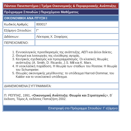
Πάντειο Πανεπιστήμιο
|
Tμήμα Οικονομικής & Περιφερειακής Ανάπτυξης
Πρόγραμμα Σπουδών
| Περιεχόμενο Μαθήματος
OIKONOMIKH ANA ΠΤΥΞΗ Ι
Κωδικός Αριθμός:
800017
Εξάμηνο Σπουδών:
Γ'
Διδάσκων:
Λέκτορας Χ. Στοφόρος
ΠΕΡΙΕΧΟΜΕΝΟ:
Εννοιολογικός προσδιορισμός της ανάπτυξης. ΑΕΠ και άλλοι δείκτες.
Θεσμοί και λειτουργίες της ελεύθερης αγοράς.
Κεντρικός σχεδιασμός και προγραμματισμός. Οι κλασικές θεωρίες
ανάπτυξης (A. Smith, D. Ricardo, J.S. Mill και K. Marx.
Η νεοκλασική παράδοση. Η θεωρία των σταδίων του Rostow. Η θεωρία
του Schumpeter.
Θεωρίες οικονομικής μεγέθυνσης: το υπόδειγμα Harrod-Dommar, του
Kaldor και το νεοκλασικό υπόδειγμα.
ΔΙΑΝΕΜΟΜΕΝΑ ΣΥΓΓΡΑΜΜΑΤΑ:
Π. ΡΕΠΠΑΣ, 1991, «
Οικονομική Ανάπτυξη: Θεωρία και Στρατηγικές
», Β΄
έκδοση, Τόμος Α, εκδόσεις Παπαζήση 2002.
Επιστροφή στο Πρόγραμμα Σπουδών: Γ εξάμηνο