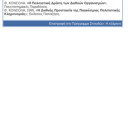
Θ. ΚΟΝΣΟΛΑ: «
Η Πολιτιστική Δράση των Διεθνών Οργανισμών
»,
Πανεπιστημιακές Παραδόσεις.
Θ. ΚΟΝΣΟΛΑ, 1995, «
Η Διεθνής Προστασία της Παγκόσμιας Πολιτιστικής
Κληρονομιάς
», Eκδόσεις Παπαζήση.
Επιστροφή στο Πρόγραμμα Σπουδών: Η εξάμηνο