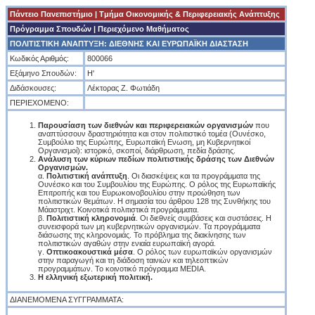
Πάντειο Πανεπιστήμιο
|
Tμήμα Οικονομικής & Περιφερειακής Ανάπτυξης
Πρόγραμμα Σπουδών
| Περιεχόμενο Μαθήματος
ΠΟΛΙΤΙΣΤΙΚΗ ΑΝΑΠΤΥΞΗ: ΔΙΕΘΝΗΣ ΚΑΙ ΕΥΡΩΠΑΪΚΗ ΔΙΑΣΤΑΣΗ
Κωδικός Αριθμός:
800066
Εξάμηνο Σπουδών:
Η'
Διδάσκουσες:
Λέκτορας Ζ. Φωτιάδη
ΠΕΡΙΕΧΟΜΕΝΟ:
Παρουσίαση των διεθνών και περιφερειακών οργανισμών
που
αναπτύσσουν δραστηριότητα και στον πολιτιστικό τομέα (Ουνέσκο,
Συμβούλιο της Ευρώπης, Ευρωπαϊκή Ενωση, μη Κυβερνητικοί
Οργανισμοί): ιστορικό, σκοποί, διάρθρωση, πεδία δράσης.
Ανάλυση των κύριων πεδίων πολιτιστικής δράσης των Διεθνών
Οργανισμών.
α.
Πολιτιστική ανάπτυξη
. Οι διασκέψεις και τα προγράμματα της
Ουνέσκο και του Συμβουλίου της Ευρώπης. Ο ρόλος της Ευρωπαϊκής
Επιτροπής και του Ευρωκοινοβουλίου στην προώθηση των
πολιτιστικών θεμάτων. Η σημασία του άρθρου 128 της Συνθήκης του
Μάαστριχτ. Κοινοτικά πολιτιστικά προγράμματα.
β.
Πολιτιστική κληρονομιά
. Οι διεθνείς συμβάσεις και συστάσεις. Η
συνεισφορά των μη κυβερνητικών οργανισμών. Τα προγράμματα
διάσωσης της κληρονομιάς. Το πρόβλημα της διακίνησης των
πολιτιστικών αγαθών στην ενιαία ευρωπαϊκή αγορά.
γ.
Οπτικοακουστικά μέσα
. Ο ρόλος των ευρωπαϊκών οργανισμών
στην παραγωγή και τη διάδοση ταινιών και τηλεοπτικών
προγραμμάτων. Το κοινοτικό πρόγραμμα MEDIA.
Η ελληνική εξωτερική πολιτική.
ΔΙΑΝΕΜΟΜΕΝΑ ΣΥΓΓΡΑΜΜΑΤΑ: