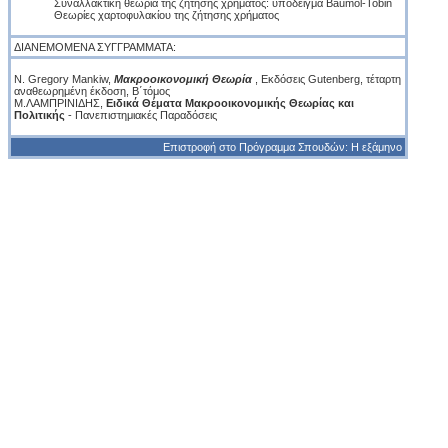
Συναλλακτική θεωρία της ζήτησης χρήματος: υπόδειγμα Baumol-Tobin
Θεωρίες χαρτοφυλακίου της ζήτησης χρήματος
ΔΙΑΝΕΜΟΜΕΝΑ ΣΥΓΓΡΑΜΜΑΤΑ:
N. Gregory Mankiw,
Μακροοικονομική Θεωρία
, Εκδόσεις Gutenberg, τέταρτη
αναθεωρημένη έκδοση, Β΄τόμος
Μ.ΛΑΜΠΡΙΝΙΔΗΣ,
Ειδικά Θέματα Μακροοικονομικής Θεωρίας και
Πολιτικής
- Πανεπιστημιακές Παραδόσεις
Επιστροφή στο Πρόγραμμα Σπουδών: Η εξάμηνο