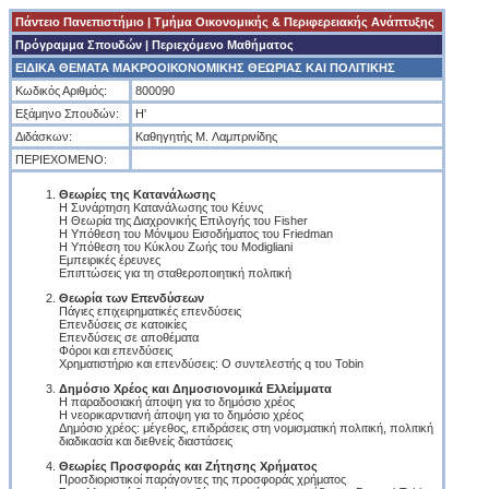
Πάντειο Πανεπιστήμιο
|
Tμήμα Οικονομικής & Περιφερειακής Ανάπτυξης
Πρόγραμμα Σπουδών
| Περιεχόμενο Μαθήματος
ΕΙΔΙΚΑ ΘΕΜΑΤΑ ΜΑΚΡΟΟΙΚΟΝΟΜΙΚΗΣ ΘΕΩΡΙΑΣ ΚΑΙ ΠΟΛΙΤΙΚΗΣ
Κωδικός Αριθμός:
800090
Εξάμηνο Σπουδών:
Η'
Διδάσκων:
Kαθηγητής M. Λαμπρινίδης
ΠΕΡΙΕΧΟΜΕΝΟ:
Θεωρίες της Κατανάλωσης
Η Συνάρτηση Κατανάλωσης του Κέυνς
Η Θεωρία της Διαχρονικής Επιλογής του Fisher
Η Υπόθεση του Μόνιμου Εισοδήματος του Friedman
Η Υπόθεση του Κύκλου Ζωής του Modigliani
Εμπειρικές έρευνες
Επιπτώσεις για τη σταθεροποιητική πολιτική
Θεωρία των Επενδύσεων
Πάγιες επιχειρηματικές επενδύσεις
Επενδύσεις σε κατοικίες
Επενδύσεις σε αποθέματα
Φόροι και επενδύσεις
Χρηματιστήριο και επενδύσεις: Ο συντελεστής q του Tobin
Δημόσιο Χρέος και Δημοσιονομικά Ελλείμματα
Η παραδοσιακή άποψη για το δημόσιο χρέος
Η νεορικαρντιανή άποψη για το δημόσιο χρέος
Δημόσιο χρέος: μέγεθος, επιδράσεις στη νομισματική πολιτική, πολιτική
διαδικασία και διεθνείς διαστάσεις
Θεωρίες Προσφοράς και Ζήτησης Χρήματος
Προσδιοριστικοί παράγοντες της προσφοράς χρήματος