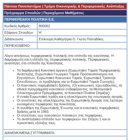
Πάντειο Πανεπιστήμιο
|
Tμήμα Οικονομικής & Περιφερειακής Ανάπτυξης
Πρόγραμμα Σπουδών
| Περιεχόμενο Μαθήματος
ΠΕΡΙΦΕΡΕΙΑΚΗ ΠΟΛΙΤΙΚΗ Ε.Ε.
Κωδικός Αριθμός:
800062
Εξάμηνο Σπουδών:
Η'
Διδάσκουσα:
Επίκουρη Καθηγήτρια Ο. Γιώτη-Παπαδάκη.
ΠΕΡΙΕΧΟΜΕΝΟ:
Λόγοι ασκήσεως περιφερειακής πολιτικής στο επίπεδο της κοινότητας. Η
διαμόρφωση και η εξέλιξη της περιφερειακής πολιτικής. Περιφερειακές
ανισότητες στο επίπεδο της Κοινότητας.
Τα διαρθρωτικά Κοινοτικά όργανα (Ευρωπαϊκό Tαμείο Περιφερειακής
Aνάπτυξης, Ευρωπαϊκό Γεωργικό Tαμείο Προσανατολισμού και
Eγγυήσεων, Ευρωπαϊκό Kοινωνικό Tαμείο, Ευρωπαϊκή Tράπεζα
Eπενδύσεων, οι προβλέψεις για το Ευρωπαϊκό Tαμείο Συνοχής).
Οι Κοινοτικές παρεμβατικές δράσεις. (Οι κοινωνικές πρωτοβουλίες, τα
εθνικά προγράμματα κοινοτικού ενδιαφέροντος, τα Mεσογειακά
Oλοκληρωμένα Προγράμματα, τα Kοινοτικά Πλαίσια Στήριξης).
Η ενιαία Ευρωπαϊκή πράξη και η ολοκλήρωση της εσωτερικής αγοράς.
Οι συνέπειες της ολοκλήρωσης της Ευρωπαϊκής Αγοράς στις λιγότερο
ευνοημένες περιφέρειες της Κοινότητας.
Η συνθήκη της Ευρωπαϊκής Ένωσης και οι κοινοτικές παρεμβατικές
δράσεις μετά το 1993.
Οι συνέπειες των κοινοτικών πολιτικών στις περιφέρειες.
Το αναπτυξιακό επίπεδο των περιφερειών του Στόχου 1 και οι
προοπτικές εξέλιξης τους.
ΔΙΑΝΕΜΟΜΕΝΑ ΣΥΓΓΡΑΜΜΑΤΑ: