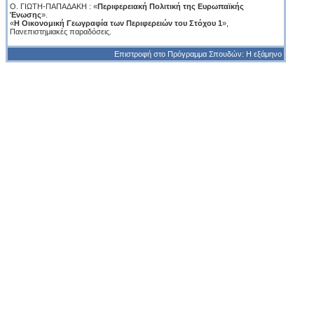
Ο. ΓΙΩΤΗ-ΠΑΠΑΔΑΚΗ : «
Περιφερειακή Πολιτική της Ευρωπαϊκής
Ένωσης
».
«
Η Οικονομική Γεωγραφία των Περιφερειών του Στόχου 1
»,
Πανεπιστημιακές παραδόσεις.
Επιστροφή στο Πρόγραμμα Σπουδών: Η εξάμηνο