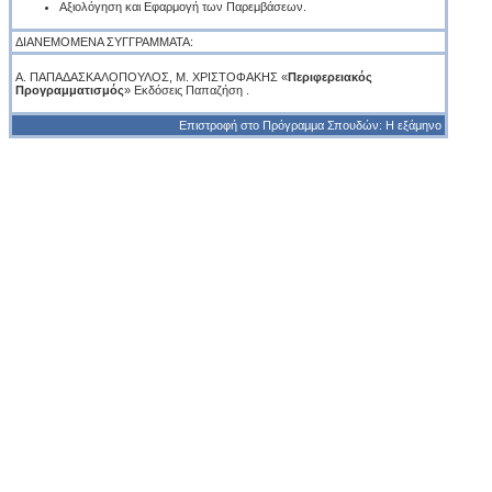
Αξιολόγηση και Εφαρμογή των Παρεμβάσεων.
ΔΙΑΝΕΜΟΜΕΝΑ ΣΥΓΓΡΑΜΜΑΤΑ:
Α. ΠΑΠΑΔΑΣΚΑΛΟΠΟΥΛΟΣ, Μ. ΧΡΙΣΤΟΦΑΚΗΣ «
Περιφερειακός
Προγραμματισμός
» Εκδόσεις Παπαζήση .
Επιστροφή στο Πρόγραμμα Σπουδών: Η εξάμηνο