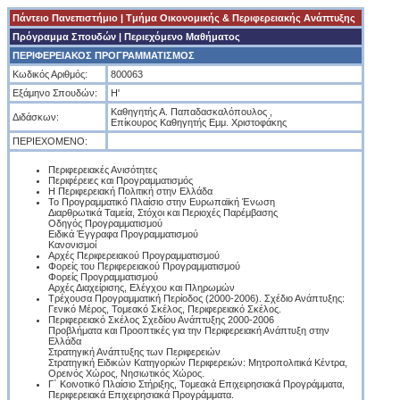
Πάντειο Πανεπιστήμιο
|
Tμήμα Οικονομικής & Περιφερειακής Ανάπτυξης
Πρόγραμμα Σπουδών
| Περιεχόμενο Μαθήματος
ΠΕΡΙΦΕΡΕΙΑΚΟΣ ΠΡΟΓΡΑΜΜΑΤΙΣΜΟΣ
Κωδικός Αριθμός:
800063
Εξάμηνο Σπουδών:
Η'
Καθηγητής Α. Παπαδασκαλόπουλος ,
Διδάσκων:
Επίκουρος Καθηγητής Εμμ. Χριστοφάκης
ΠΕΡΙΕΧΟΜΕΝΟ:
Περιφερειακές Ανισότητες
Περιφέρειες και Προγραμματισμός
Η Περιφερειακή Πολιτική στην Ελλάδα
Το Προγραμματικό Πλαίσιο στην Ευρωπαϊκή Ένωση
Διαρθρωτικά Ταμεία, Στόχοι και Περιοχές Παρέμβασης
Οδηγός Προγραμματισμού
Ειδικά Έγγραφα Προγραμματισμού
Κανονισμοί
Αρχές Περιφερειακού Προγραμματισμού
Φορείς του Περιφερειακού Προγραμματισμού
Φορείς Προγραμματισμού
Αρχές Διαχείρισης, Ελέγχου και Πληρωμών
Τρέχουσα Προγραμματική Περίοδος (2000-2006). Σχέδιο Ανάπτυξης:
Γενικό Μέρος, Τομεακό Σκέλος, Περιφερειακό Σκέλος.
Περιφερειακό Σκέλος Σχεδίου Ανάπτυξης 2000-2006
Προβλήματα και Προοπτικές για την Περιφερειακή Ανάπτυξη στην
Ελλάδα
Στρατηγική Ανάπτυξης των Περιφερειών
Στρατηγική Ειδικών Κατηγοριών Περιφερειών: Μητροπολιτικά Κέντρα,
Ορεινός Χώρος, Νησιωτικός Χώρος.
Γ΄ Κοινοτικό Πλαίσιο Στήριξης, Τομεακά Επιχειρησιακά Προγράμματα,
Περιφερειακά Επιχειρησιακά Προγράμματα.