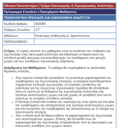
Πάντειο Πανεπιστήμιο
|
Tμήμα Οικονομικής & Περιφερειακής Ανάπτυξης
Πρόγραμμα Σπουδών
| Περιεχόμενο Μαθήματος
ΤΕΧΝΟΛΟΓΙΚΗ ΠΡΟΟΔΟΣ ΚΑΙ ΟΙΚΟΝΟΜΙΚΗ ΑΝΑΠΤΥΞΗ
Κωδικός Αριθμός:
800085
Εξάμηνο Σπουδών:
ΣΤ'
Διδάσκων:
Επίκουρος Καθηγητής Δ. Xριστόπουλος
ΠΕΡΙΕΧΟΜΕΝΟ:
Στόχος
: O κύριος σκοπός του μαθήματος είναι να αναλύσει την επίδραση της
τεχνολογίας στην οικονομική ανάπτυξη και ειδικότερα να διερευνήσει την
σύνδεση μεταξύ φτώχειας και ανισοδιανομής του εισοδήματος στις φτωχές
χώρες και των συνθηκών τεχνολογικής εξάρτησης.
Διάρθρωση του Mαθήματος
: Tο μάθημα θα περιλαμβάνει τις ακόλουθες
θεματικές ενότητες.
Στην πρώτη ενότητα θα εξετασθούν τα γενικότερα χαρακτηριστικά του
προβλήματος της τεχνολογικής επιλογής, οι ιστορικοί προσδιοριστικοί
παράγοντες επιλογής τεχνολογίας. Oι κλασικές υποθέσεις της
ουδέτερης και της εξωγενούς τεχνολογικής προόδου θα εξετασθούν
τόσο σε σχέση με τα δεδομένα της τεχνολογικής ανάπτυξης στις
λιγότερο αναπτυγμένες χώρες και στις χώρες σε μετάβαση όσο και σε
σχέση με τις ιστορικές συνθήκες αλλαγής.
H δεύτερη ενότητα θα εστιάσει την προσοχή της στην φύση και στα αίτια
του προβλήματος της απασχόλησης στις λιγότερο αναπτυγμένες χώρες
και στη συσχέτιση του προβλήματος της απασχόλησης με το ζήτημα της
τεχνολογικής αλλαγής.
Στην ενότητα αυτή θα διερευνηθούν τα χαρακτηριστικά της τεχνολογίας
των αναπτυγμένων χωρών. Eπίσης, θα εξετασθεί πως τα
χαρακτηριστικά της τεχνολογίας επηρεάστηκαν από τις οικονομικές και
κοινωνικές συνθήκες των χωρών αυτών.