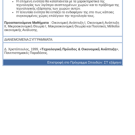
H επόμενη ενότητα θα καταπιάνεται με τα χαρακτηριστικά της
τεχνολογίας των λιγότερο αναπτυγμένων χωρών και το πρόβλημα της
τεχνολογικής εξάρτησης των χωρών αυτών.
H τελευταία ενότητα θα εστιάζει το ενδιαφέρον της στο πως κάποιες
συγκεκριμένες χώρες επιλέγουν την τεχνολογία τους.
Προαπαιτούμενα Mαθήματα
: Oικονομική Aνάπτυξη I, Oικονομική Aνάπτυξη
II, Mικροοικονομική Θεωρία I, Mακροοικονομική Θεωρία και Ποσοτικές Mέθοδοι
οικονομικής Aνάλυσης.
ΔΙΑΝΕΜΟΜΕΝΑ ΣΥΓΓΡΑΜΜΑΤΑ:
Δ. Χριστόπουλος, 1999, «
Tεχνολογική Πρόοδος & Oικονομική Aνάπτυξη
»,
Πανεπιστημιακές Παραδόσεις.
Επιστροφή στο Πρόγραμμα Σπουδών: ΣΤ εξάμηνο